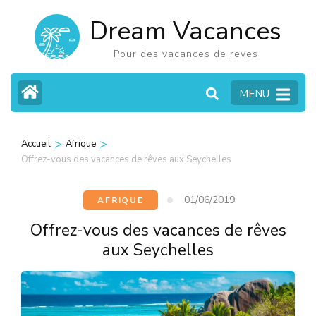
Aller
Dream Vacances
au
contenu
Pour des vacances de reves
(Pressez
MENU
Entrée)
>
>
Accueil
Afrique
Offrez-vous des vacances de rêves aux Seychelles
01/06/2019
AFRIQUE
Offrez-vous des vacances de rêves
aux Seychelles