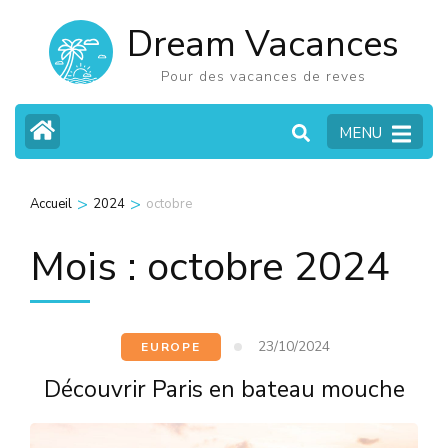
Aller
Dream Vacances
au
contenu
Pour des vacances de reves
(Pressez
MENU
Entrée)
>
>
Accueil
2024
octobre
Mois :
octobre 2024
23/10/2024
EUROPE
Découvrir Paris en bateau mouche