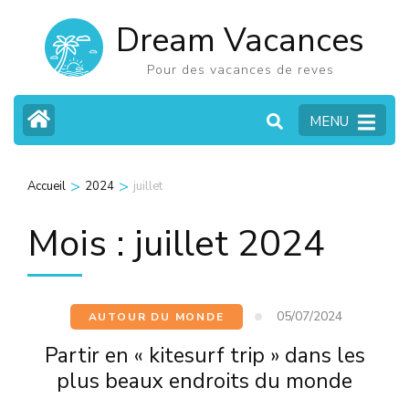
Aller
Dream Vacances
au
contenu
Pour des vacances de reves
(Pressez
MENU
Entrée)
>
>
Accueil
2024
juillet
Mois :
juillet 2024
05/07/2024
AUTOUR DU MONDE
Partir en « kitesurf trip » dans les
plus beaux endroits du monde