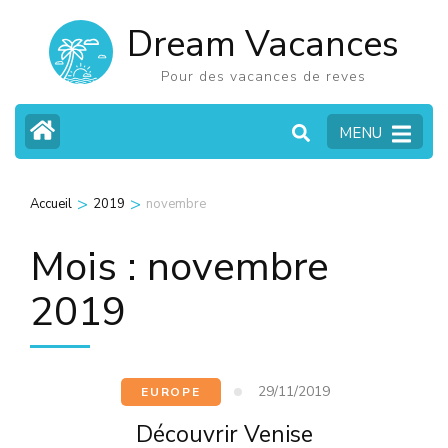
Aller
Dream Vacances
au
contenu
Pour des vacances de reves
(Pressez
MENU
Entrée)
>
>
Accueil
2019
novembre
Mois :
novembre
2019
29/11/2019
EUROPE
Découvrir Venise