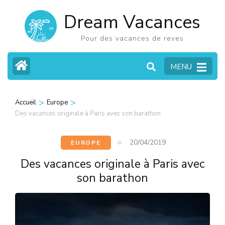
Aller
Dream Vacances
au
contenu
Pour des vacances de reves
(Pressez
MENU
Entrée)
>
>
Accueil
Europe
Des vacances originale à Paris avec son barathon
20/04/2019
EUROPE
Des vacances originale à Paris avec
son barathon