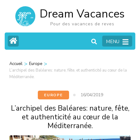
Aller
Dream Vacances
au
contenu
Pour des vacances de reves
(Pressez
MENU
Entrée)
>
>
Accueil
Europe
L’archipel des Baléares: nature, fête, et authenticité au cœur de la
Méditerranée.
16/04/2019
EUROPE
L’archipel des Baléares: nature, fête,
et authenticité au cœur de la
Méditerranée.