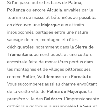
Si l’on passe outre les baies de
Palma
,
Pollença
ou encore
Alcúdia
, envahies par le
tourisme de masse et bétonnées au possible,
on découvre une
Majorque
aux attraits
insoupçonnés, partagée entre une nature
sauvage de mer, montagne et côtes
déchiquetées, notamment dans la
Sierra de
Tramuntana
, au nord-ouest, et une culture
ancestrale faite de monastères perdus dans
les montagnes et de villages pittoresques,
comme
Sóller
,
Valldemossa
ou
Fornalutx
.
Vous succomberez aussi au charme envoûtant
de la vieille ville de
Palma de Majorque
, la
première ville des
Baléares
. L’impressionnante
cathédrale gothique, aussi appelée
La Seu
, et